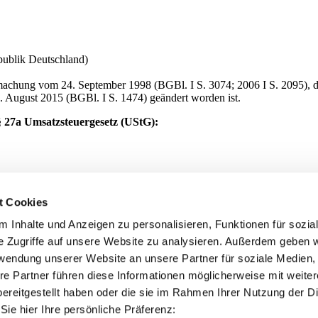
publik Deutschland)
chung vom 24. September 1998 (BGBl. I S. 3074; 2006 I S. 2095), d
. August 2015 (BGBl. I S. 1474) geändert worden ist.
 27a Umsatzsteuergesetz (UStG):
t Cookies
 Inhalte und Anzeigen zu personalisieren, Funktionen für sozia
siert mit der Technologie der
janolaw GmbH
.
e Zugriffe auf unsere Website zu analysieren. Außerdem geben w
rwendung unserer Website an unsere Partner für soziale Medien
re Partner führen diese Informationen möglicherweise mit weite
ereitgestellt haben oder die sie im Rahmen Ihrer Nutzung der D
ie hier Ihre persönliche Präferenz: