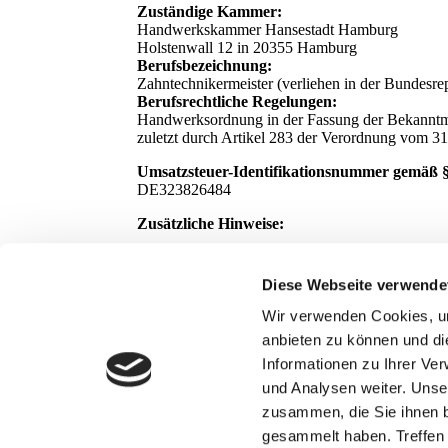
Zuständige Kammer:
Handwerkskammer Hansestadt Hamburg
Holstenwall 12 in 20355 Hamburg
Berufsbezeichnung:
Zahntechnikermeister (verliehen in der Bundesre
Berufsrechtliche Regelungen:
Handwerksordnung in der Fassung der Bekanntma
zuletzt durch Artikel 283 der Verordnung vom 31
Umsatzsteuer-Identifikationsnummer gemäß §
DE323826484
Zusätzliche Hinweise:
Bildquellen:
Diese Webseite verwende
© Adrian Fohl - adrianfohl.de
Wir verwenden Cookies, um
Dieses Impressum wurde erstellt und wird aktuali
anbieten zu können und di
Informationen zu Ihrer Ve
und Analysen weiter. Unse
zusammen, die Sie ihnen b
gesammelt haben. Treffen S