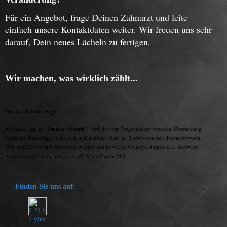
Für ein Angebot, frage Deinen Zahnarzt und leite
einfach unsere Kontaktdaten weiter. Wir freuen uns sehr
darauf, Dein neues Lächeln zu fertigen.
Wir machen, was wirklich zählt...
Was ist ein Easter Egg?
Als Easter Egg, in
"Deutsch - Osterei"
, wird eine vom Programmierer versteckte Überraschung
bezeichnet. Easter Eggs finden sich in Kinofilmen, Spielen, Betriebssystemen, Internetbrowsern,
uf Webseiten wieder und in vielen weiteren dingen u.a. Software
DVD und CD oder a
Anwendungen natürlich auch. xD Viele Grüße MG